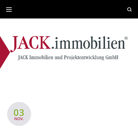
Skip
to
content
03
NOV.