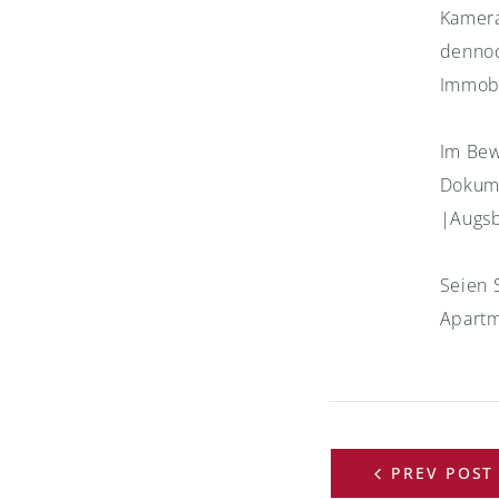
Kamera
dennoc
Immobi
Im Bew
Dokume
|Augsb
Seien 
Apartm
Beitra
PREV POST