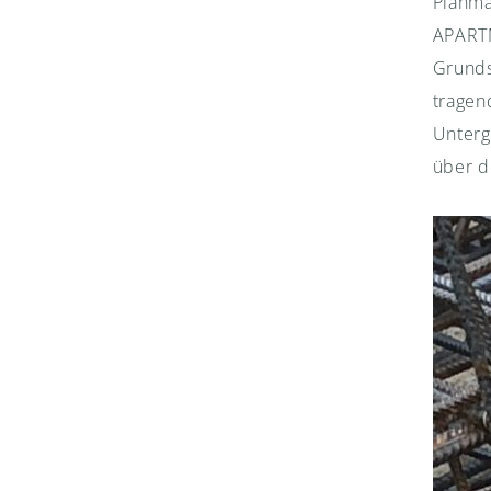
Planmä
APARTM
Grunds
tragen
Unterg
über d