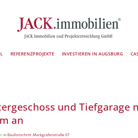
IL
REFERENZPROJEKTE
INVESTIEREN IN AUGSBURG
CA
ergeschoss und Tiefgarage
rm an
un
in
Baufortschritt .Markgrafenstraße 67