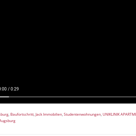
sburg
,
Baufortschritt
,
Jack Immobilien
,
Studentenwohnungen
,
UNIKLINIK APARTME
 Augsburg