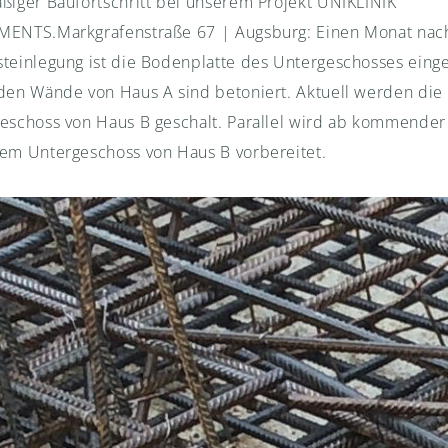
ßiger Baufortschritt bei unserem Projekt UNIKLINIK
ENTS.Markgrafenstraße 67 | Augsburg: Einen Monat nac
teinlegung ist die Bodenplatte des Untergeschosses eing
den Wände von Haus A sind betoniert. Aktuell werden die
eschoss von Haus B geschalt. Parallel wird ab kommende
em Untergeschoss von Haus B vorbereitet.