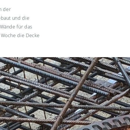
h der
ebaut und die
 Wände für das
r Woche die Decke